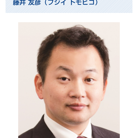
藤井 友彦（フジイ トモヒコ）